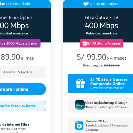
lan recomendado
Plan recomendado
rnet Fibra Óptica
Fibra Óptica + TV
00 Mbps
400 Mbps
locidad simétrica
Velocidad simétrica
 de 1000 Mbps x 1 año
S/ 70 dto.
x 4 meses
/
89.90
S/
99.90
al mes
x 4 meses
Precio regular
S/ 169.90
Movistar TV App Lite
S/ 70 dto. x 4 meses
Comprando Online
Oferta por tiempo limitado*
omprar online
Ahora tu plan incluye Disney+
alación desde 24 horas!
*Beneficio válido por 12 meses
Movistar TV App
d de internet Fibra
Beneficio válido por 12 meses para
escarga 400 Mbps
2 sesiones