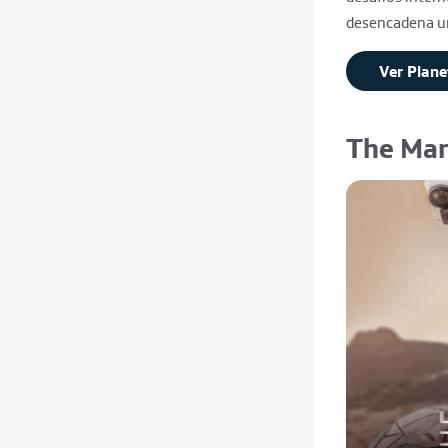
desencadena una
Ver Plane
The Mar