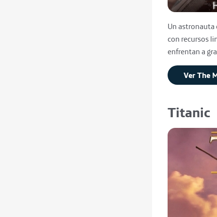
Un astronauta q
con recursos li
enfrentan a gra
Ver The M
Titanic