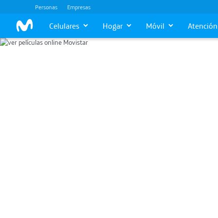
Personas
Empresas
Celulares
Hogar
Móvil
Atención 
Películas Online
Mira las mejores películas
online con Movistar TV A
03 de Setiembre, 2024