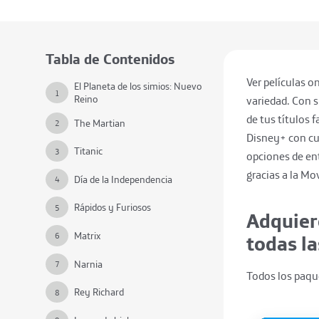
Tabla de Contenidos
Ver películas 
El Planeta de los simios: Nuevo
1
Reino
variedad. Con s
de tus títulos
The Martian
2
Disney+ con cu
Titanic
3
opciones de en
gracias a la Mov
Día de la Independencia
4
Rápidos y Furiosos
5
Adquier
Matrix
6
todas la
Narnia
7
Todos los paqu
Rey Richard
8