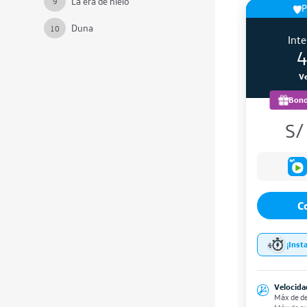
La era de hielo
9
P
Duna
10
Inte
4
Ve
Bono
S
C
¡Inst
Velocida
Máx de d