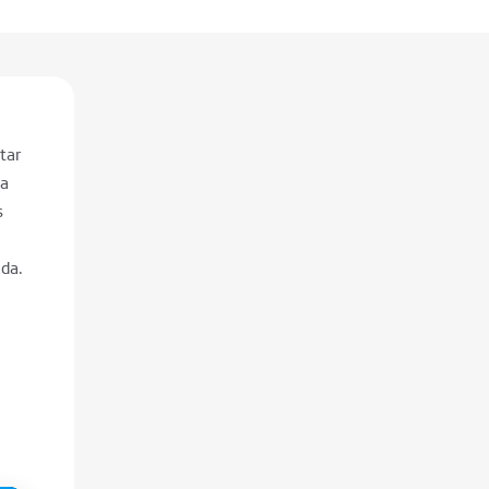
tar
 a
s
ida.