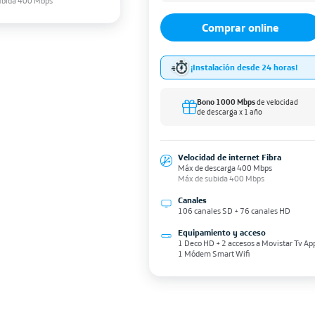
ubida 400 Mbps
Comprar online
¡Instalación desde 24 horas!
Bono 1000 Mbps
de velocidad
de descarga x 1 año
Velocidad de internet Fibra
Máx de descarga 400 Mbps
Máx de subida 400 Mbps
Canales
106 canales SD + 76 canales HD
Equipamiento y acceso
1 Deco HD + 2 accesos a Movistar Tv Ap
1 Módem Smart Wifi