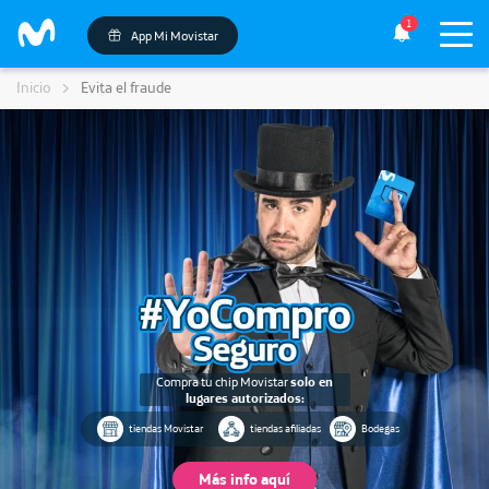
1
App Mi Movistar
Inicio
Evita el fraude
Compra tu chip Movistar
solo en
lugares autorizados:
tiendas Movistar
tiendas afiliadas
Bodegas
Más info aquí