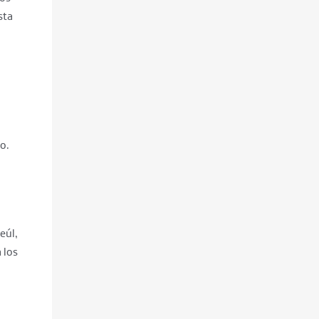
sta
y
io.
eúl,
 los