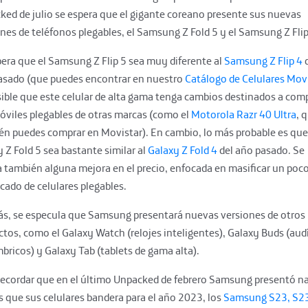
ked de julio se espera que el gigante coreano presente sus nuevas
nes de teléfonos plegables, el Samsung Z Fold 5 y el Samsung Z Flip
era que el Samsung Z Flip 5 sea muy diferente al
Samsung Z Flip 4
d
asado (que puedes encontrar en nuestro
Catálogo de Celulares Mov
ible que este celular de alta gama tenga cambios destinados a comp
óviles plegables de otras marcas (como el
Motorola Razr 40 Ultra
, 
én puedes comprar en Movistar). En cambio, lo más probable es que
 Z Fold 5 sea bastante similar al
Galaxy Z Fold 4
del año pasado. Se
a también alguna mejora en el precio, enfocada en masificar un poc
cado de celulares plegables.
s, se especula que Samsung presentará nuevas versiones de otros
tos, como el Galaxy Watch (relojes inteligentes), Galaxy Buds (au
bricos) y Galaxy Tab (tablets de gama alta).
recordar que en el último Unpacked de febrero Samsung presentó n
 que sus celulares bandera para el año 2023, los
Samsung S23, S23