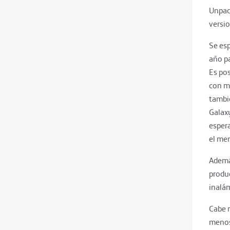
Unpac
versio
Se esp
año p
Es pos
con m
tambi
Galaxy
esper
el mer
Ademá
produc
inalám
Cabe 
menos