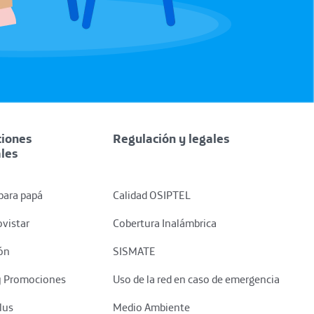
iones
Regulación y legales
ales
para papá
Calidad OSIPTEL
vistar
Cobertura Inalámbrica
ón
SISMATE
y Promociones
Uso de la red en caso de emergencia
lus
Medio Ambiente