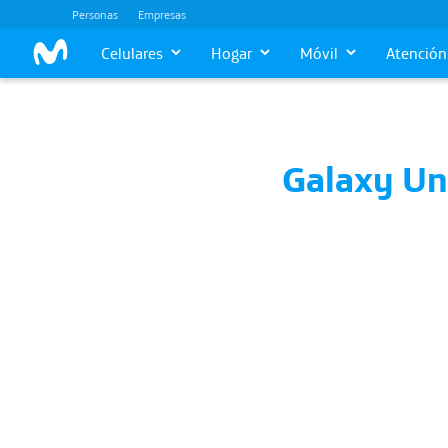
Personas
Empresas
Celulares
Hogar
Móvil
Atención 
Galaxy Un
conoce los n
plegables Z Fl
Samsung
14 de setiembre, 2024