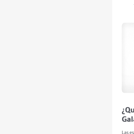
¿Qu
Gal
Las e