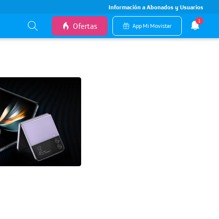
Información a Abonados y Usuarios
1
Ofertas
App Mi Movistar