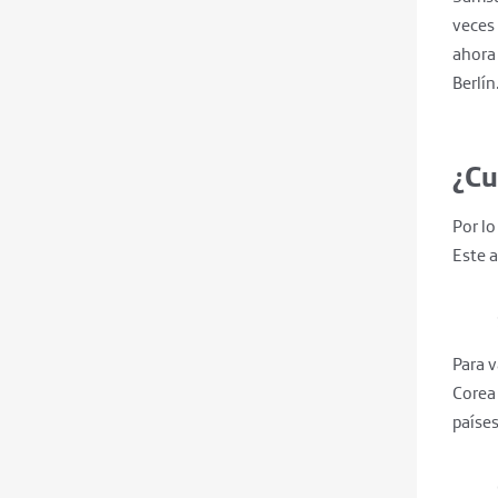
veces 
ahora
Berlín
¿Cu
Por lo
Este 
Para v
Corea 
países