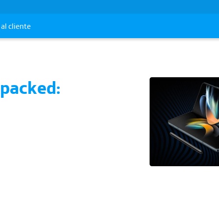
al cliente
packed:
uevos celulares
ip 5 y Z Fold 5 de