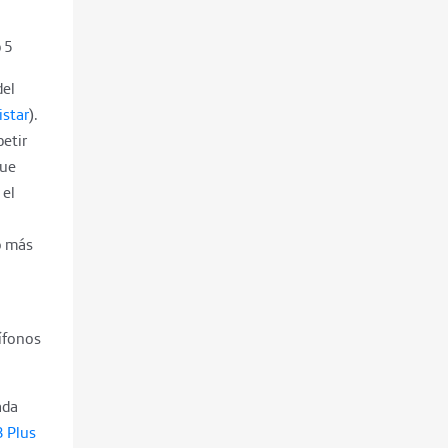
 5
el
istar
).
etir
que
 el
o más
dífonos
ada
 Plus