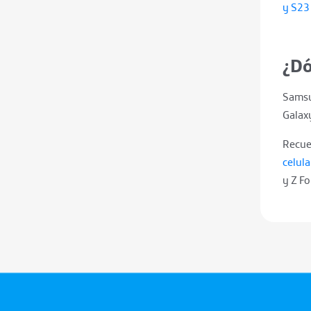
y S23 
¿Dó
Samsun
Galax
Recue
celul
y Z Fo