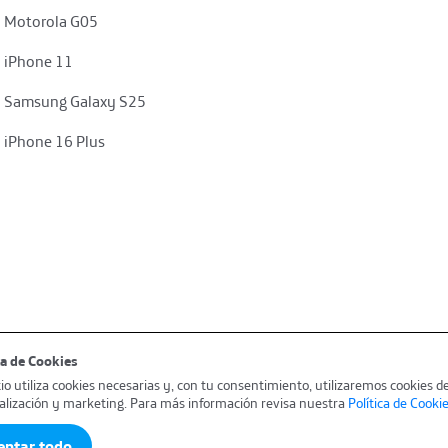
Motorola G05
iPhone 11
Samsung Galaxy S25
iPhone 16 Plus
a de Cookies​ ​
tio utiliza cookies necesarias y, con tu consentimiento, utilizaremos cookies d
Consulta de reclamos
Información abonados y usuarios
alización y marketing. Para más información revisa nuestra
Política de Cooki
eptar todo