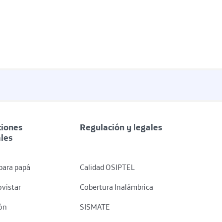
iones
Regulación y legales
ales
para papá
Calidad OSIPTEL
vistar
Cobertura Inalámbrica
ón
SISMATE