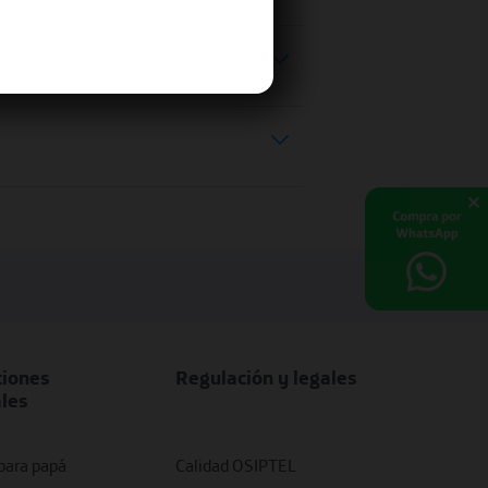
iones
Regulación y legales
ales
para papá
Calidad OSIPTEL