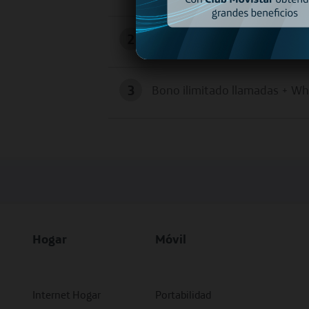
2
Bono ilimitado Juegos Garena
3
Bono ilimitado llamadas + W
Hogar
Móvil
Internet Hogar
Portabilidad