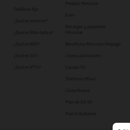
Preplan Movistar
Teléfono fijo
Esim
¿Qué es internet?
Recargas y paquetes
¿Qué es fibra óptica?
Movistar
¿Qué es Wifi?
Beneficios Movistar Prepago
¿Qué es 5G?
Líneas adicionales
¿Qué es IPTV?
Equipo 5G
Telefonía Móvil
Línea Nueva
Plan de 69.90
Plan Estudiante