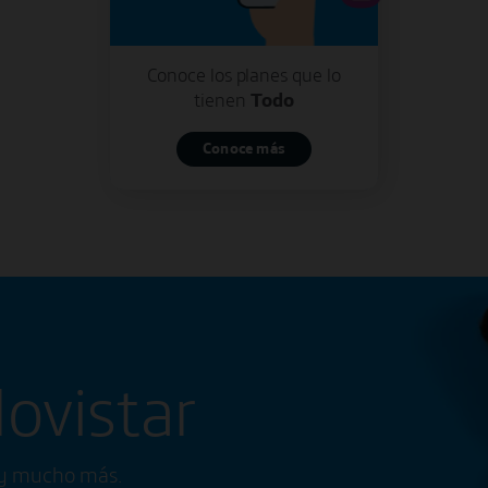
Conoce los planes que lo
tienen
Todo
Conoce más
ovistar
s y mucho más.