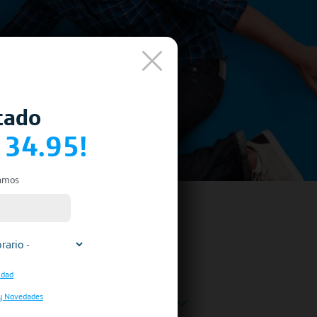
tado
 34.95!
mamos
idad
y Novedades