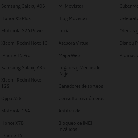
Samsung Galaxy A06
Mi Movistar
Cyber Mo
Honor X5 Plus
Blog Movistar
Celebrat
Motorola G24 Power
Lucía
Ofertas 
Xiaomi Redmi Note 13
Asesora Virtual
Disney P
iPhone 15 Pro
Mapa Web
Promocio
Samsung Galaxy A35
Lugares y Medios de
Pago
Xiaomi Redmi Note
12S
Ganadores de sorteos
Oppo A58
Consulta tus números
Motorola G54
Antifraude
Honor X7B
Bloqueo de IMEI
inválidos
iPhone 15