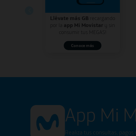
Llévate más GB
recargando
por la
app Mi Movistar
y sin
consumir tus MEGAS!
Conoce más
App Mi M
Realiza tus consultas, pago