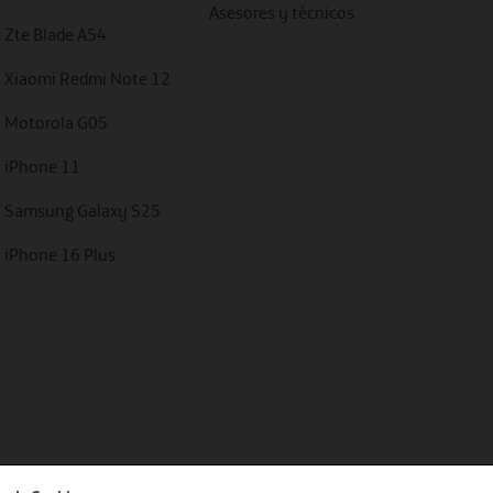
Asesores y técnicos
Zte Blade A54
Xiaomi Redmi Note 12
Motorola G05
iPhone 11
Samsung Galaxy S25
iPhone 16 Plus