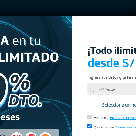
a gratis.
¡Todo ilimi
desde S/
Ingresa tus datos y te lla
Información legal
He leido la
Política de Privac
Quiero recibir
Promociones 
tube