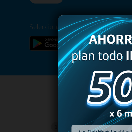
Selecciona una
tienda
y
descárgal
1
Bono ilimitado Tik Tok + You