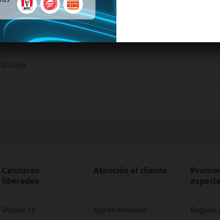
hatsapp
Celulares
Atención al cliente
Promoc
liberados
especi
iPhone 16
App Mi Movistar
Regalos 