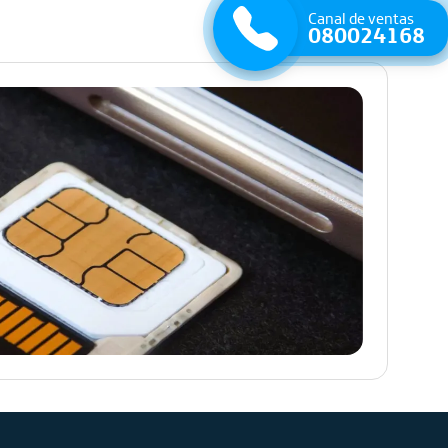
Canal de ventas
080024168