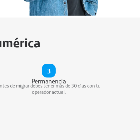
umérica
3
Permanencia
ntes de migrar debes tener más de 30 días con tu
Tu
operador actual.
mand