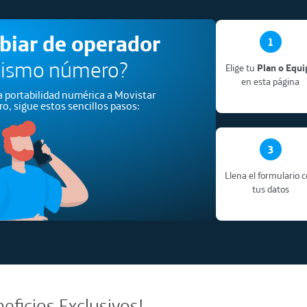
biar de operador
1
mismo número?
Elige tu
Plan o Equi
en esta página
la portabilidad numérica a Movistar
o, sigue estos sencillos pasos:
3
Llena el formulario 
tus datos
eficios Exclusivos!