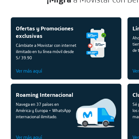
Ofertas y Promociones
Lí
exclusivas
Aho
tie
Cámbiate a Movistar con internet
de 
ilimitado en tu línea móvil desde
S/ 39.90
Ver más aquí
Ve
Roaming Internacional
Cl
Navega en 37 países en
Sé 
América y Europa + WhatsApp
los
internacional ilimitado.
mar
Ver más aquí
Ve