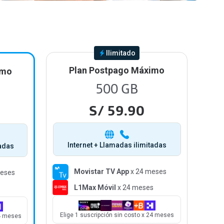
Ilimitado
Plan Postpago Máximo
imo
500 GB
S/ 59.90
Internet + Llamadas ilimitadas
I
tadas
Movistar TV App
x 24 meses
eses
L1Max Móvil
x 24 meses
Elige 1 suscripción sin costo x 24 meses
Elig
24 meses