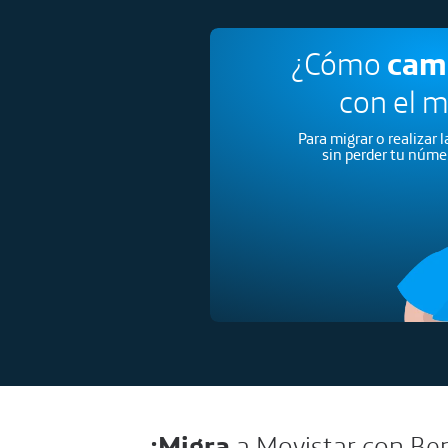
¿Cómo
cam
con el 
Para migrar o realizar 
sin perder tu númer
¡Migra
a Movistar con Ben