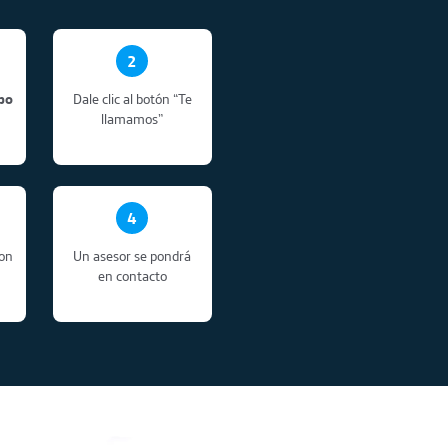
2
po
Dale clic al botón “Te
llamamos”
4
con
Un asesor se pondrá
en contacto