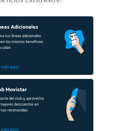
neas Adicionales
ra tus líneas adicionales
nen los mismos beneficios
tu plan.
r más aquí
ub Movistar
parte del club y aprovecha
 mejores descuentos en
cas reconocidas.
r más aquí