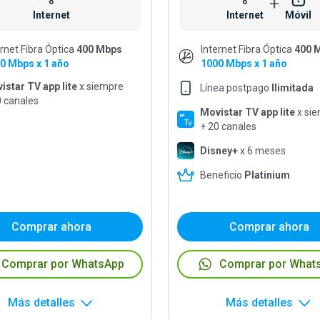
+
Internet
Internet
Móvil
ernet Fibra Óptica
400 Mbps
Internet Fibra Óptica
400 
0 Mbps x 1 año
1000 Mbps x 1 año
istar TV app lite
x siempre
Línea postpago
Ilimitada
0 canales
Movistar TV app lite
x si
+ 20 canales
Disney+
x 6 meses
Beneficio
Platinium
Comprar ahora
Comprar ahora
Comprar por WhatsApp
Comprar por What
Más detalles
Más detalles