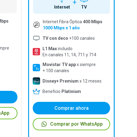
+
Internet
TV
Mbps
Internet Fibra Óptica
400 Mbps
1000 Mbps x 1 año
TV con deco
+100 canales
empre
L1 Max
incluido
En canales 11, 14, 711 y 714
Movistar TV app
x siempre
+ 100 canales
Disney+ Premium
x 12 meses
Beneficio
Platinium
Comprar ahora
sApp
Comprar por WhatsApp