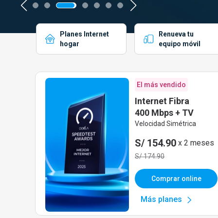
Planes Internet
Renueva
tu
hogar
equipo móvil
El más vendido
Internet Fibra
400 Mbps + TV
Velocidad Simétrica
S/ 154.90
x 2 meses
S/ 174.90
Comprar online
Más planes