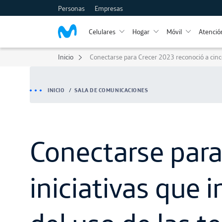
Personas
Empresas
Celulares
Hogar
Móvil
Atención
Inicio
Conectarse para Crecer 2023 reconoció a cinco 
INICIO
SALA DE COMUNICACIONES
Conectarse para
iniciativas que i