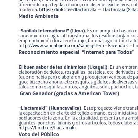
ofreciendo ropa tejida a mano, con diseños exclusivos, col
moderna.
https://linktr.ee/llactamaki
–
Llactamaki
(@lla
Medio Ambiente
“Sanilab International” (Lima)
. Es un proyecto basado e
saneamiento y agua al transformar los residuos orgánicos 
emprendimiento local en: forraje, florería, agricultura tall
http://www.sanilabperu.com/sanisystem
–
Facebook
–
Li
Reconocimiento especial “Internet para Todos”
El buen sabor de las dinámicas (Ucayali)
. Es un emprend
elaboración de dulces, rosquillas, pasteles, etc. derivados 
(que no había pan) elaboraron y produjeron variedad de p
yuca bizcocho anona, etc; rosquitas y dulces de diversas v
tales como rosquillas, ñutos, anguitos, suni, puchuchui, 
Gran Ganador (gracias a American Tower)
“Llactamaki” (Huancavelica).
Este proyecto viene trans
la capacitación en el arte del tejido a mano, esta iniciat
pobladores de la zona. En la actualidad, presenta una amp
guantes, ponchos, bikinis y otros artículos, todos elaborado
https://linktr.ee/llactamaki
.
Voto del Público