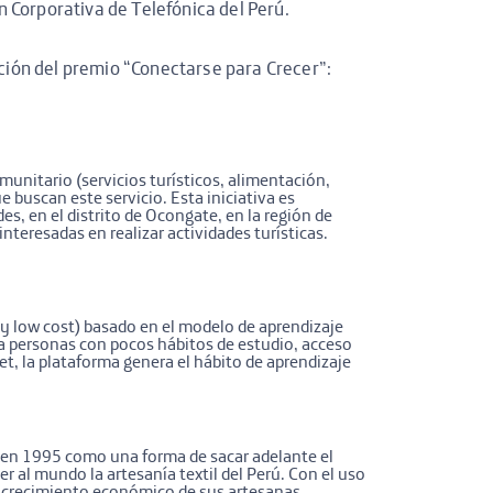
 Corporativa de Telefónica del Perú.
ición del premio “Conectarse para Crecer”:
munitario (servicios turísticos, alimentación,
 buscan este servicio. Esta iniciativa es
, en el distrito de Ocongate, en la región de
interesadas en realizar actividades turísticas.
 y low cost) basado en el modelo de aprendizaje
 a personas con pocos hábitos de estudio, acceso
net, la plataforma genera el hábito de aprendizaje
e en 1995 como una forma de sacar adelante el
r al mundo la artesanía textil del Perú. Con el uso
el crecimiento económico de sus artesanas