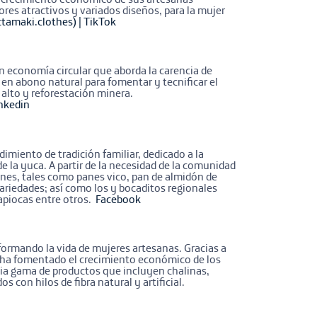
ores atractivos y variados diseños, para la mujer
ctamaki.clothes) |
TikTok
n economía circular que aborda la carencia de
en abono natural para fomentar y tecnificar el
o alto y reforestación minera.
nkedin
imiento de tradición familiar, dedicado a la
de la yuca. A partir de la necesidad de la comunidad
anes, tales como panes vico, pan de almidón de
ariedades; así como los y bocaditos regionales
tapiocas entre otros.
Facebook
formando la vida de mujeres artesanas. Gracias a
iva ha fomentado el crecimiento económico de los
lia gama de productos que incluyen chalinas,
s con hilos de fibra natural y artificial.