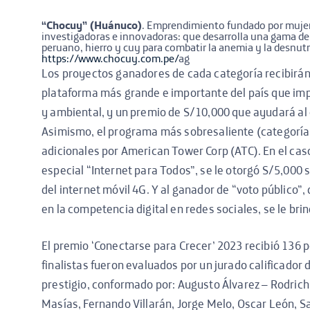
“Chocuy” (Huánuco)
. Emprendimiento fundado por mujere
investigadoras e innovadoras: que desarrolla una gama de 
peruano, hierro y cuy para combatir la anemia y la desnutr
https://www.chocuy.com.pe/
ag
Los proyectos ganadores de cada categoría recibirán 
plataforma más grande e importante del país que im
y ambiental, y un premio de S/10,000 que ayudará al
Asimismo, el programa más sobresaliente (categoría 
adicionales por American Tower Corp (ATC). En el ca
especial “Internet para Todos”, se le otorgó S/5,000 s
del internet móvil 4G. Y al ganador de “voto público
en la competencia digital en redes sociales, se le br
El premio ‘Conectarse para Crecer’ 2023 recibió 136 p
finalistas fueron evaluados por un jurado calificador 
prestigio, conformado por: Augusto Álvarez – Rodrich,
Masías, Fernando Villarán, Jorge Melo, Oscar León, 