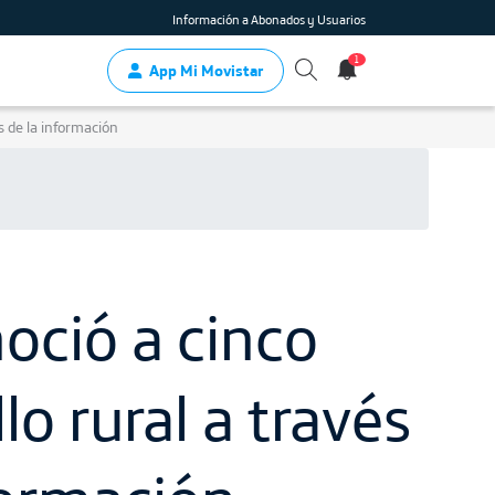
Información a Abonados y Usuarios
1
App Mi Movistar
s de la información
oció a cinco
lo rural a través