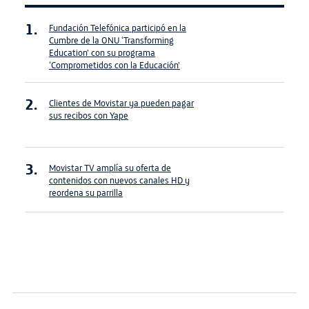
Fundación Telefónica participó en la
Cumbre de la ONU ‘Transforming
Education’ con su programa
‘Comprometidos con la Educación’
Clientes de Movistar ya pueden pagar
sus recibos con Yape
Movistar TV amplía su oferta de
contenidos con nuevos canales HD y
reordena su parrilla