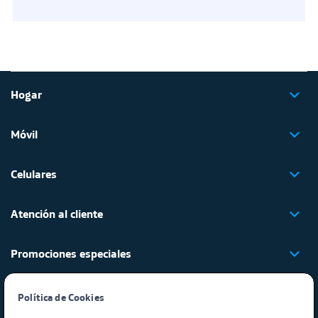
Hogar
Móvil
Celulares
Atención al cliente
Promociones especiales
Regulación y legales
Política de Cookies​ ​