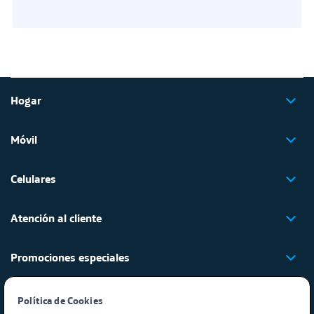
Hogar
Móvil
Celulares
Atención al cliente
Promociones especiales
Regulación y legales
Política de Cookies​ ​